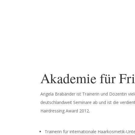
Akademie für Fri
Angela Brabänder ist Trainerin und Dozentin vie
deutsch­landweit Seminare ab und ist die verdi­en
Hairdressing Award 2012.
Trainerin für inter­na­tionale Haarkos­metik-U