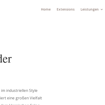
Home
Exten­sions
Leistungen
der
m indus­triellen Style
iert eine großen Vielfalt