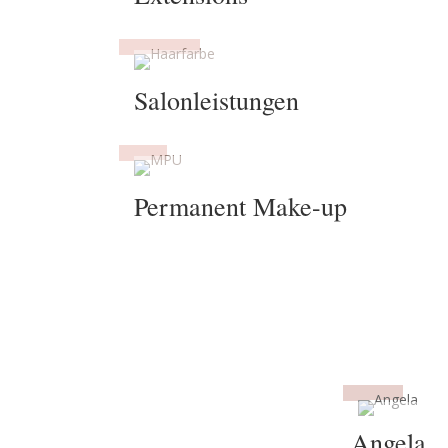
Salon­leis­tungen
Perma­nent Make-up
Angela