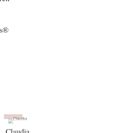
ws®
Claudia