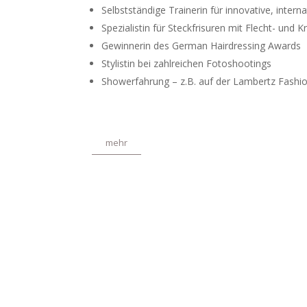
Selbst­ständige Trainerin für innov­a­tive, inter­
Spezial­istin für Steck­frisuren mit Flecht- und
Gewin­nerin des German Hairdressing Awards
Stylistin bei zahlre­ichen Fotoshoot­ings
Shower­fahrung – z.B. auf der Lambertz Fashi
mehr
Man spürt, dass Angie vie
Weiter­bil­dung legt und i