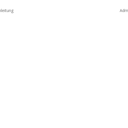
­leitung
Admi