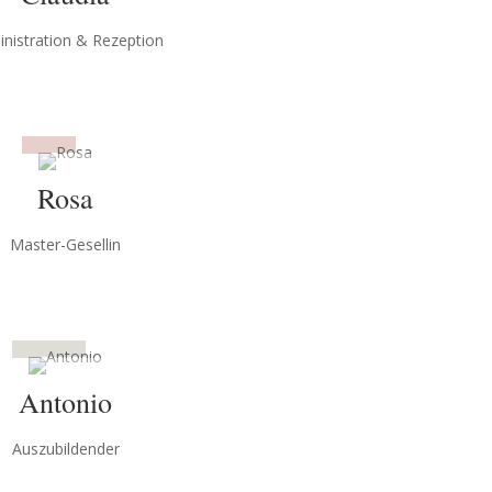
n­is­tra­tion & Rezep­tion
Rosa
Master-Gesellin
Antonio
Auszu­bildender