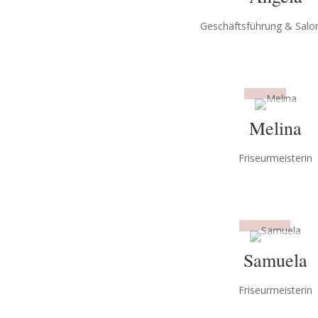
Geschäfts­führung & Salon
Melina
Friseurmeis­terin
Samuela
Friseurmeis­terin