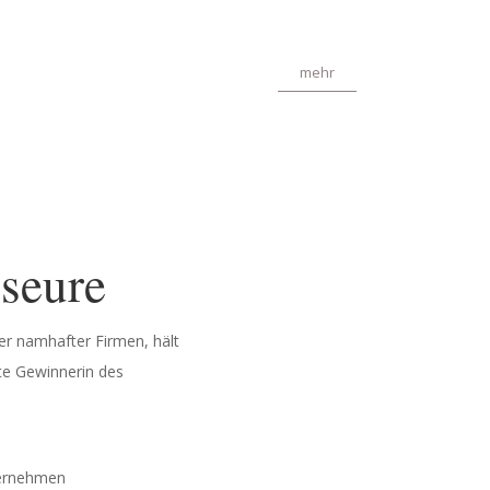
mehr
seure
ler namhafter Firmen, hält
te Gewin­nerin des
nternehmen