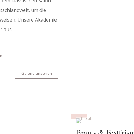
 dem klassis­chen Salon­
tsch­landweit, um die
­weisen. Unsere Akademie
er aus.
en
Galerie ansehen
Braut- & Festfrisu