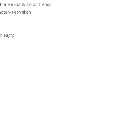
na­tionale Cut & Color Trends
 Knoten-Techniken
on Night
l Wert auf Fort- und
ch freue mich jedes Mal auf
Eure Typb